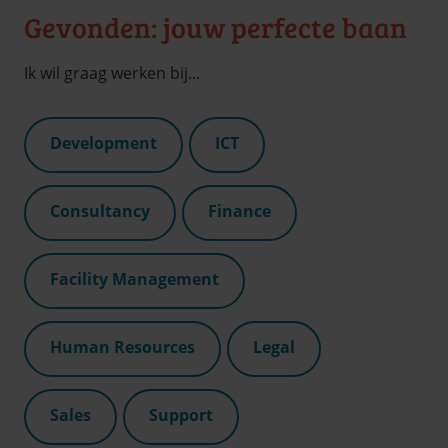
Gevonden: jouw perfecte baan
Ik wil graag werken bij...
Development
ICT
Consultancy
Finance
Facility Management
Human Resources
Legal
Sales
Support