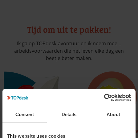
Tijd om uit te pakken!
Ik ga op TOPdesk-avontuur en ik neem mee...
arbeidsvoorwaarden die het leven elke dag een
beetje beter maken.
Consent
Details
About
10 to Grow
Betaald ouderschapve
This website uses cookies