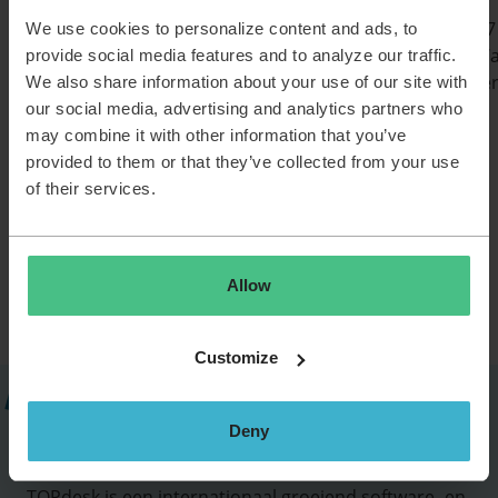
Besteed fors tijd en budget
9 weken lang 100% + 1
We use cookies to personalize content and ads, to
aan persoonlijke ontwikkeling.
lang 50% uitbetaald. W
provide social media features and to analyze our traffic.
ouderschap is hard we
We also share information about your use of our site with
our social media, advertising and analytics partners who
may combine it with other information that you’ve
provided to them or that they’ve collected from your use
of their services.
Bekijk onze arbeidsvoorwaarden
Of ontdek de persoonlijke verhalen van collega's
Allow
Customize
Deny
Dit is TOPdesk
TOPdesk is een internationaal groeiend software- en