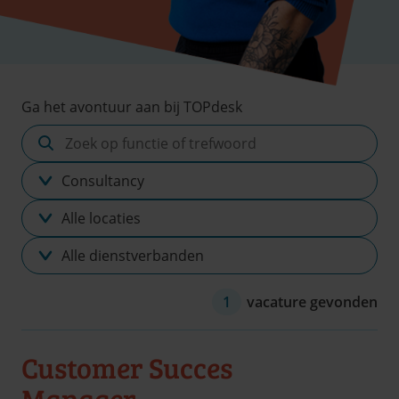
Ga het avontuur aan bij TOPdesk
Zoek
op
Vakgebied
functie
of
Locatie
trefwoord
Dienstverband
1
vacature gevonden
Customer Succes
Manager