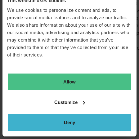
This website uses cookies
Chez TOPdesk, nous trouvons
Nous voulons toujours 
important que vous puissiez
mieux et continuer d'év
We use cookies to personalize content and ads, to
composer votre package
C'est pourquoi nous v
provide social media features and to analyze our traffic.
salarial vous-même. C’est
proposons chaque ann
We also share information about your use of our site with
pourquoi nous proposons un
budget de 2500 euros 
our social media, advertising and analytics partners who
système de rémunération
votre développement
may combine it with other information that you’ve
flexible, grâce auquel vous
professionnel, en plus 
provided to them or that they’ve collected from your use
pouvez consacrer (une partie
toutes les formations
of their services.
de) votre treizième mois à
internes.
divers avantages. Par
exemple, un vélo en leasing,
Allow
des jours de congé
supplémentaires, le
remboursement des primes
Customize
de votre épargne-pension
personnelle et l’aménagement
de votre poste de travail à
Deny
domicile.