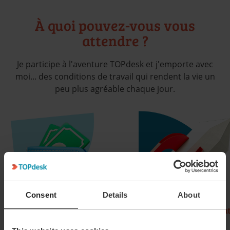
À quoi pouvez-vous vous
attendre ?
Je participe à l'aventure TOPdesk et j'emporte avec
moi... des conditions de travail qui rendent la vie un
peu plus agréable chaque jour.
Consent
Details
About
Package salarial flexible
Un apprentissage con