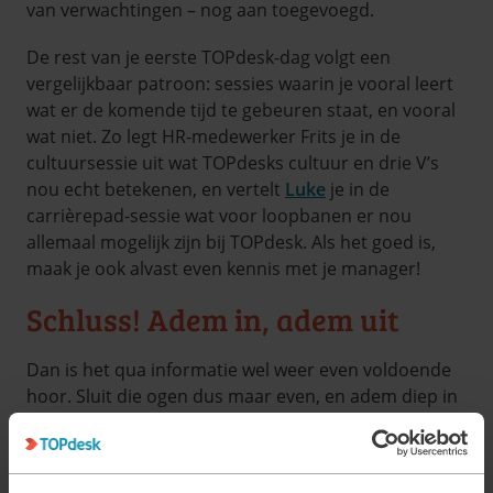
van verwachtingen – nog aan toegevoegd.
De rest van je eerste TOPdesk-dag volgt een
vergelijkbaar patroon: sessies waarin je vooral leert
wat er de komende tijd te gebeuren staat, en vooral
wat niet. Zo legt HR-medewerker Frits je in de
cultuursessie uit wat TOPdesks cultuur en drie V’s
nou echt betekenen, en vertelt
Luke
je in de
carrièrepad-sessie wat voor loopbanen er nou
allemaal mogelijk zijn bij TOPdesk. Als het goed is,
maak je ook alvast even kennis met je manager!
Schluss! Adem in, adem uit
Dan is het qua informatie wel weer even voldoende
hoor. Sluit die ogen dus maar even, en adem diep in
en diep uit. Maar, als je het interessant vindt, kun je
nog even naar het maandelijkse TOPx kijken! Dat is
een liveshow met presentaties en updates met