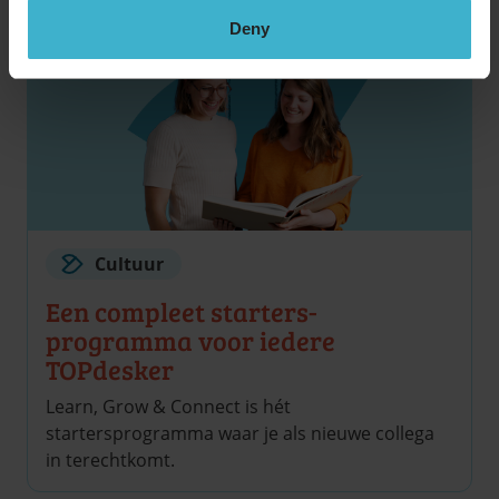
Deny
Cultuur
Een compleet starters­
programma voor iedere
TOPdesker
Learn, Grow & Connect is hét
startersprogramma waar je als nieuwe collega
in terechtkomt.