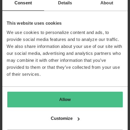
TOPdeskers uit iedere uithoek van de wereld. En
Consent
Details
About
voordat je je laptop aan de wilgen hangt voor een
welverdiend avondje vrij, neem je de dag nog even
door met al je collega-newbies. Heb je het naar je zin
This website uses cookies
gehad? Mis je nog informatie? En hoe kunnen we je
We use cookies to personalize content and ads, to
eerste dag nóg toffer maken?
provide social media features and to analyze our traffic.
We also share information about your use of our site with
Klaar voor je eerste dag? In
dit blog staan een aantal
our social media, advertising and analytics partners who
onmisbare sollicitatietips
over de vragen de je kunt
may combine it with other information that you’ve
verwachten én de vragen die je zelf kunt stellen tijdens
provided to them or that they’ve collected from your use
een sollicitatiegesprek.
of their services.
Terug naar verhalen
Allow
Customize
Meer weten?