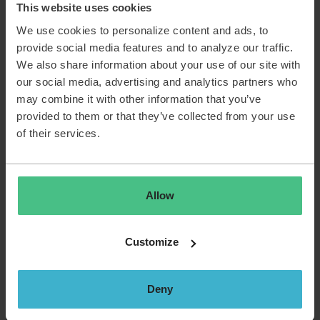
nemen, vind ik echt een geweldig cadeau. Ik ga er na
This website uses cookies
een intens jaar vol verandering echt enorm van
We use cookies to personalize content and ads, to
genieten.”
provide social media features and to analyze our traffic.
We also share information about your use of our site with
Ook TOPdesk-koppel Iris de Vroome en Nick Spier
our social media, advertising and analytics partners who
heeft mooie plannen. “We kregen een dochter vlak
may combine it with other information that you’ve
voor en een zoon aan het eind van de
provided to them or that they’ve collected from your use
coronapandemie, begin dit jaar. Je kan je dus
of their services.
inbeelden dat we intussen ietwat zijn uitgekeken op
onze woning. In september gaan we trouwen en
daarna willen we onze kinderen wat van de wereld
laten zien. De plannen? Een huwelijksreis van twee
Allow
weken in Frankrijk en een winterse roadtrip door
Scandinavië! Wat overblijft van ons
ouderschapsverlof zetten we in de jaren die volgen
Customize
gespreid in, zoals we dat al doen sinds de komst van
onze dochter. Dat we daarbij nu voor 50% betaald
Deny
worden, is erg mooi meegenomen.”