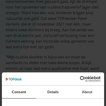
inkomensverlies mee gepaard gaat, ligt de drempel
voor het opnemen van ouderschapsverlof lager dan
vroeger. Want hoe dan ook, kinderen krijgen kost
natuurlijk ook geld. Dat weet TOPdesker Peter
Verkerk, die er in november 2021 niet één, maar
ineens twee dochters bij kreeg. Aan het einde van
een druk eerste jaar, inclusief verhuizing naar een
ruimere woning, kan hij straks volop genieten van
wat extra tijd met zijn gezin.
“Mijn oudste dochter is bijna vier en moet de
aandacht nu delen met twee kleine zusjes. Ik kijk
enorm uit naar wat extra qualitytime met haar, want
het afgelopen jaar gingen mijn vakantiedagen toch
vaak naar klussen en verhuizen. We gaan ook met
het hele gezin op vakantie aan de Nederlandse kust,
waar ik ben opgegroeid. Mijn liefde voor zee en
Consent
Details
About
strand wil ik graag doorgeven aan mijn dochters”,
legt Peter uit. “Dat ik daar nu rustig de tijd voor kan