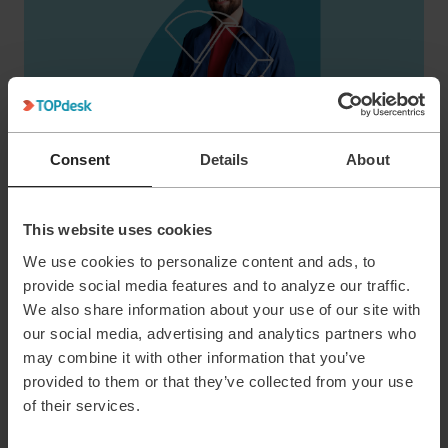
Consent
Details
About
Cultuur
Waarom TOPdesk (n)iets voor jou
This website uses cookies
is
We use cookies to personalize content and ads, to
Wat maakt werken bij TOPdesk zo fijn? Waarom
provide social media features and to analyze our traffic.
zou een job bij TOPdesk niets voor jou zijn?
We also share information about your use of our site with
our social media, advertising and analytics partners who
may combine it with other information that you’ve
provided to them or that they’ve collected from your use
of their services.