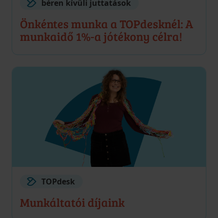
béren kívüli juttatások
Önkéntes munka a TOPdesknél: A
munkaidő 1%-a jótékony célra!
TOPdesk
Munkáltatói díjaink