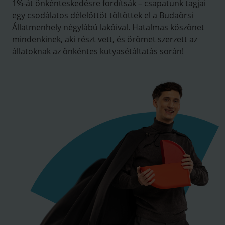
1%-át önkénteskedésre fordítsák – csapatunk tagjai
egy csodálatos délelőttöt töltöttek el a Budaörsi
Állatmenhely négylábú lakóival. Hatalmas köszönet
mindenkinek, aki részt vett, és örömet szerzett az
állatoknak az önkéntes kutyasétáltatás során!