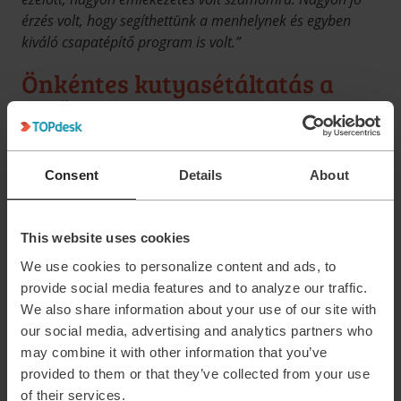
érzés volt, hogy segíthettünk a menhelynek és egyben
kiváló csapatépítő program is volt.”
Önkéntes kutyasétáltatás a
jövőben
Zsófi (Recruitment Specialist) a következőképp
nyilatkozott a péntek délelőtti menhely
Consent
Details
About
látogatásról, és további terveiről:
“Régóta tervben volt, hogy elmenjek egy menhelyre
This website uses cookies
önkénteskedni, és nagyon örülök, hogy a TOPdesk
We use cookies to personalize content and ads, to
megadta ezt a lendületet. Nagyon mély nyomokat hagyott
provide social media features and to analyze our traffic.
bennem a látogatás, és azóta már éppen szervezem a
We also share information about your use of our site with
barátaimmal a következő alkalmat. Mindenkinek
our social media, advertising and analytics partners who
ajánlom, hogy egyszer menjen el, sokkal gazdagabb
may combine it with other information that you’ve
lettem egy hihetetlenül különleges élménnyel!”
provided to them or that they’ve collected from your use
of their services.
Fogunk még hasonló eseményeket szervezni a