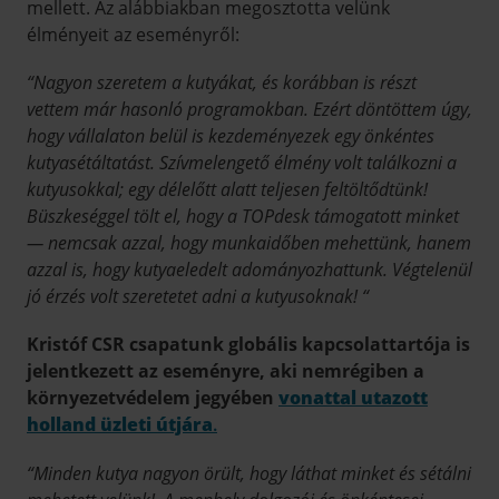
mellett. Az alábbiakban megosztotta velünk
élményeit az eseményről:
“Nagyon szeretem a kutyákat, és korábban is részt
vettem már hasonló programokban. Ezért döntöttem úgy,
hogy vállalaton belül is kezdeményezek egy önkéntes
kutyasétáltatást. Szívmelengető élmény volt találkozni a
kutyusokkal; egy délelőtt alatt teljesen feltöltődtünk!
Büszkeséggel tölt el, hogy a TOPdesk támogatott minket
— nemcsak azzal, hogy munkaidőben mehettünk, hanem
azzal is, hogy kutyaeledelt adományozhattunk. Végtelenül
jó érzés volt szeretetet adni a kutyusoknak! “
Kristóf CSR csapatunk globális kapcsolattartója is
jelentkezett az eseményre, aki nemrégiben a
környezetvédelem jegyében
vonattal utazott
holland üzleti útjára
.
“Minden kutya nagyon örült, hogy láthat minket és sétálni