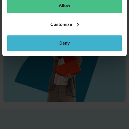
Job alert »
Allow
Customize
Deny