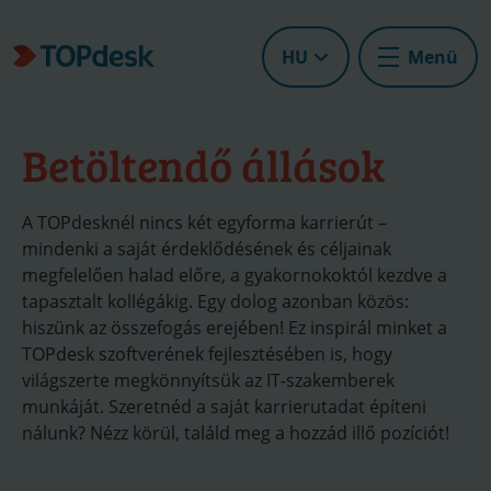
HU
Menü
Betöltendő állások
A TOPdesknél nincs két egyforma karrierút –
mindenki a saját érdeklődésének és céljainak
megfelelően halad előre, a gyakornokoktól kezdve a
tapasztalt kollégákig. Egy dolog azonban közös:
hiszünk az összefogás erejében! Ez inspirál minket a
TOPdesk szoftverének fejlesztésében is, hogy
világszerte megkönnyítsük az IT-szakemberek
munkáját. Szeretnéd a saját karrierutadat építeni
nálunk? Nézz körül, találd meg a hozzád illő pozíciót!