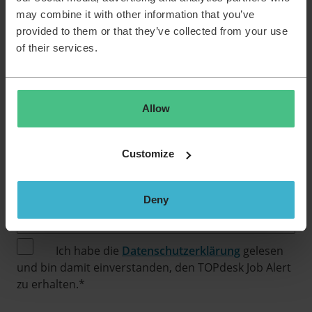
may combine it with other information that you’ve
provided to them or that they’ve collected from your use
of their services.
Du möchtest keine neuen
Stellenangebote verpassen?
Allow
Dann melde dich hier für unseren Job Alert an und
erhalte die neuesten Stellenangebote per E-Mail.
Customize
E-Mail
*
Deny
Ich habe die
Datenschutzerklärung
gelesen
und bin damit einverstanden, den TOPdesk Job Alert
zu erhalten.
*