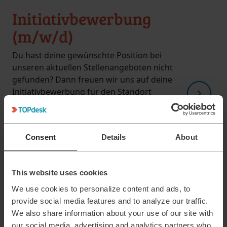
Initiativbewerbung
(m/w/d)
Du hast deine gewünschte Position bei
unseren aktuellen Stellenangeboten nicht
gefunden? Dann freuen wir uns auf deine
Initiativbewerbung für den Standort
Kaiserslautern!
20-40
Alle Level
Consent
Details
About
Hochschlussabschluss/Ausbildung
Kaiserslautern
This website uses cookies
We use cookies to personalize content and ads, to
provide social media features and to analyze our traffic.
We also share information about your use of our site with
our social media, advertising and analytics partners who