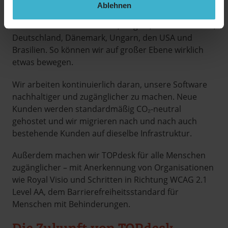
Nach mehr als 25 Jahren wird TOPdesk weltweit
Ablehnen
genutzt. Wir haben sogar Niederlassungen in acht
Ländern: den Niederlanden, Belgien, Großbritannien,
Deutschland, Dänemark, Ungarn, den USA und
Brasilien. So können wir auf großer Ebene wirklich
etwas bewegen.
Wir arbeiten kontinuierlich daran, unsere Software
nachhaltiger und zugänglicher zu machen. Neue
Kunden werden standardmäßig CO₂-neutral
gehostet und wir migrieren nach und nach auch
bestehende Kunden auf dieselbe Infrastruktur.
Außerdem machen wir TOPdesk für alle Menschen
zugänglicher – mit Anerkennung von Organisationen
wie Royal Visio und Schritten in Richtung WCAG 2.1
Level AA, dem Barrierefreiheitsstandard für
Menschen mit Behinderungen.
Die Zukunft von TOPdesk