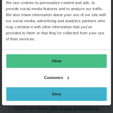
0
vagas encontradas
We use cookies to personalize content and ads, to
provide social media features and to analyze our traffic.
We also share information about your use of our site with
Desculpe,
não
temos
vagas
que
correspondam
our social media, advertising and analytics partners who
aos
critérios
de
sua
pesquisa
.
may combine it with other information that you’ve
Por favor, ajuste seus filtros ou termos de pesquisa
provided to them or that they’ve collected from your use
e tente novamente.
of their services.
Allow
Customize
Deny
Mais de 60 pessoas compartilharam suas experiências
na TOPdesk Brasil.
Veja nossas avaliações no